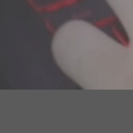
Seja um Franqueado
WayBiz Online