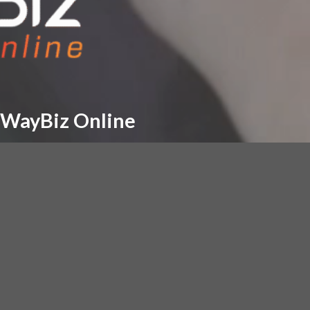
 WayBiz Online
 websites!
ORA!