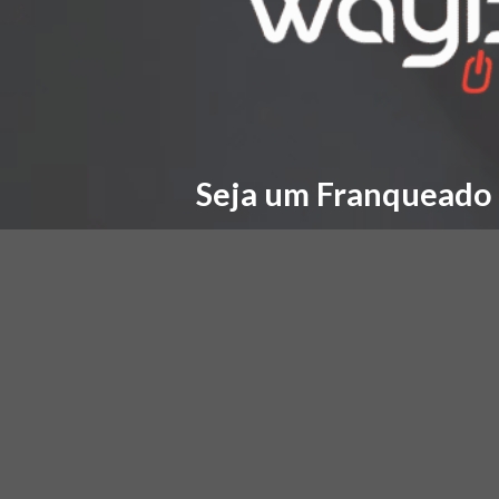
Seja um Franqueado
e fature alto com
ACESSAR AG